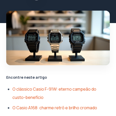
Encontre neste artigo
O clássico Casio F-91W: eterno campeão do
custo-benefício
O Casio A168: charme retrô e brilho cromado