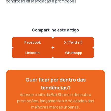
condições diferenciadas e promoções.
Compartilhe este artigo
Facebook
X (Twitter)
LinkedIn
WhatsApp
Quer ficar por dentro das
tendências?
Acesse o site da Bali Shoes e descubra
promoções, lançamentos e novidades das
melhores marcas urbanas.